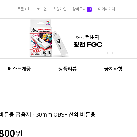
주문조회
로그인
회원가입
장바구니
0
마이페이지
베스트제품
상품리뷰
공지사항
버튼용 흡음재 - 30mm OBSF 산와 버튼용
800
원