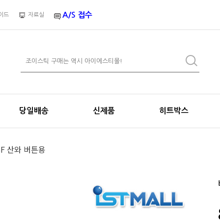
A/S 접수
이드
자료실
당일배송
신제품
히트박스
SF 산와 버튼용