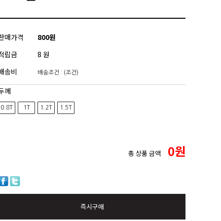
판매가격
800원
적립금
8 원
배송비
배송조건 : (조건)
두께
0.8T
1T
1.2T
1.5T
0
원
총 상품 금액
즉시구매