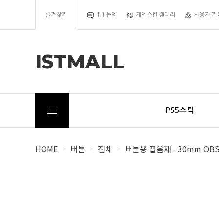
즐겨찾기
1:1 문의
개인스킨 갤러리
사용자 가
ISTMALL
PS5스틱
HOME
버튼
전체
버튼용 흡음재 - 30mm OB
>
>
>