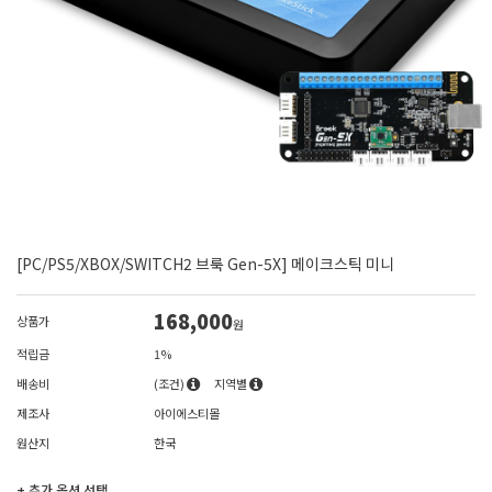
[PC/PS5/XBOX/SWITCH2 브룩 Gen-5X] 메이크스틱 미니
168,000
상품가
원
적립금
1%
배송비
(조건)
지역별
제조사
아이에스티몰
원산지
한국
+ 추가 옵션 선택