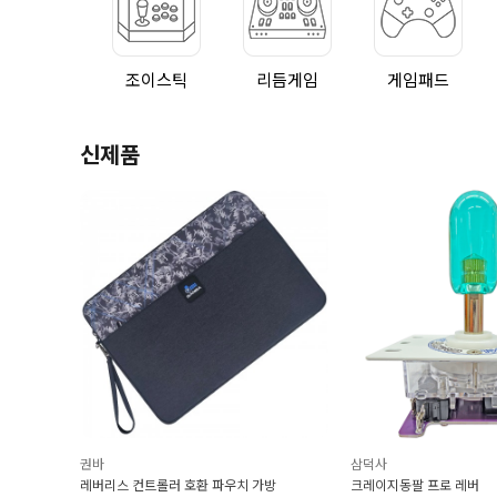
조이스틱
리듬게임
게임패드
신제품
삼덕사
[PC] 리듬 게임
(Calt 엔코더)
파우치 가방
크레이지동팔 프로 레버