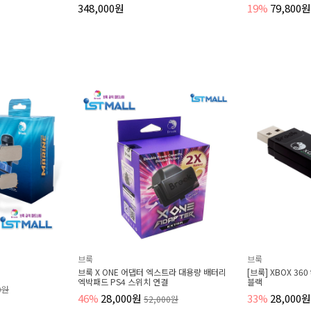
19%
79,800원
98,000원
브룩
ONE 어댑터 엑스트라 대용량 배터리
[브룩] XBOX 360 to XBOX One 슈퍼컨버터
[
PS4 스위치 연결
블랙
6
,000원
33%
28,000원
52,000원
42,000원