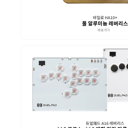
바밀로 HA10+
풀 알루미늄 레버리스
바로가기
듀얼패드 A16 레버리스