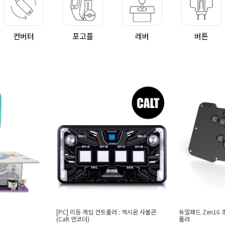
컨버터
포고플
레버
버튼
 컨트롤러 : 엑시온 사볼콘
듀얼패드 Zen16 초박형 슬림 히트박스 컨트
듀얼패드
롤러
13%
6