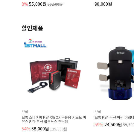
348,000원
90,000원
0원
할인제품
브룩
브룩
4/XBOX 콘솔용 키보드 마
브룩 PS4 무선 마린 어댑터
브룩 X 
블루투스 컨버터
엑박패드 
59%
24,500원
59,500원
원
46%
28
125,000원