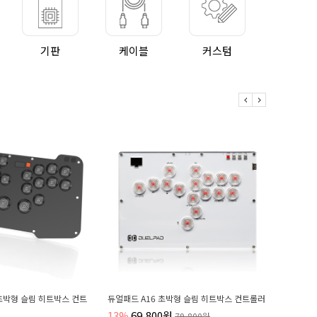
기판
케이블
커스텀
아이에스티몰
 A16 초박형 슬림 히트박스 컨트롤러
아이에스티 전문가용 디지털 캘리퍼스 스테인
9,800원
79,800원