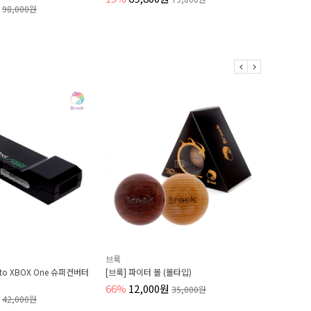
레스 스틸
15,000원
브룩
소니
브룩] 파이터 볼 (볼타입)
듀얼센스 소니 순정 DIY 컨트롤러 케이스 하
징
6%
12,000원
35,000원
Sold Out