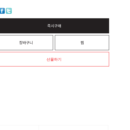
즉시구매
장바구니
찜
선물하기