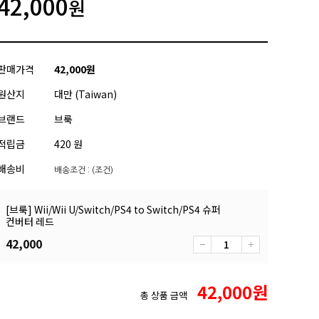
42,000
원
판매가격
42,000
원
원산지
대만 (Taiwan)
브랜드
브룩
적립금
420 원
배송비
배송조건 : (조건)
[브룩] Wii/Wii U/Switch/PS4 to Switch/PS4 슈퍼
컨버터 레드
42,000
42,000
원
총 상품 금액