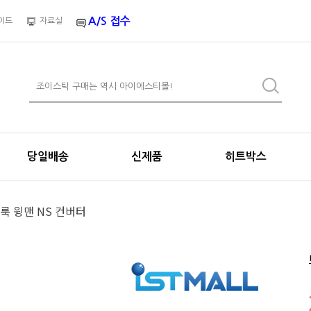
A/S 접수
이드
자료실
당일배송
신제품
히트박스
룩 윙맨 NS 컨버터