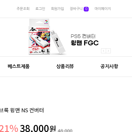
주문조회
로그인
회원가입
장바구니
0
마이페이지
베스트제품
상품리뷰
공지사항
브룩 윙맨 NS 컨버터
21
%
38,000
원
48,000