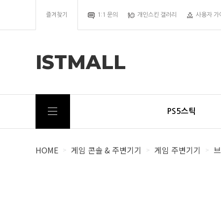
즐겨찾기
1:1 문의
개인스킨 갤러리
사용자 가
ISTMALL
PS5스틱
HOME
게임 콘솔 & 주변기기
게임 주변기기
브
>
>
>