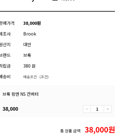
판매가격
38,000
원
제조사
Brook
원산지
대만
브랜드
브룩
적립금
380 원
배송비
배송조건 : (조건)
브룩 윙맨 NS 컨버터
38,000
38,000
원
총 상품 금액