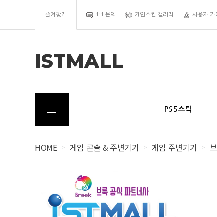
즐겨찾기
1:1 문의
개인스킨 갤러리
사용자 가
ISTMALL
PS5스틱
HOME
게임 콘솔 & 주변기기
게임 주변기기
브
>
>
>