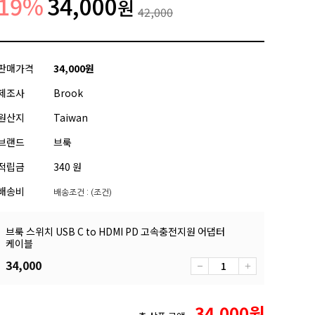
19
%
34,000
원
42,000
판매가격
34,000
원
제조사
Brook
원산지
Taiwan
브랜드
브룩
적립금
340 원
배송비
배송조건 : (조건)
브룩 스위치 USB C to HDMI PD 고속충전지원 어댑터
케이블
34,000
34,000
원