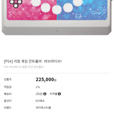
[PS4] 리듬 게임 컨트롤러 : 러브라이브!
PS4 러브라이브 호환 무선 컨트롤러
225,000
상품가
원
적립금
1%
배송비
(조건)
지역별
원산지
KOREA
브랜드
아이에스티몰