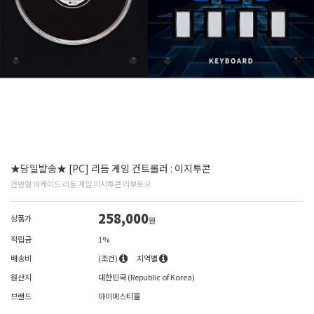
★당일발송★ [PC] 리듬 게임 컨트롤러 : 이지투콘
건반형 아케이드 리듬 게임 이지투콘 리부트:R
258,000
상품가
원
적립금
1%
배송비
(조건)
지역별
원산지
대한민국 (Republic of Korea)
브랜드
아이에스티몰