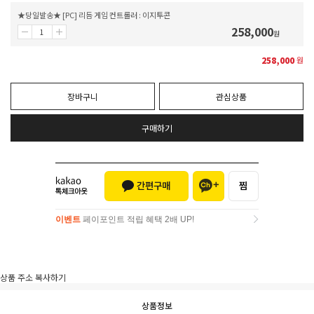
★당일발송★ [PC] 리듬 게임 컨트롤러 : 이지투콘
258,000
원
258,000
원
장바구니
관심상품
구매하기
이벤트
페이포인트 적립 혜택 2배 UP!
이벤트
페이포인트 적립 혜택 2배 UP!
상품 주소 복사하기
상품정보