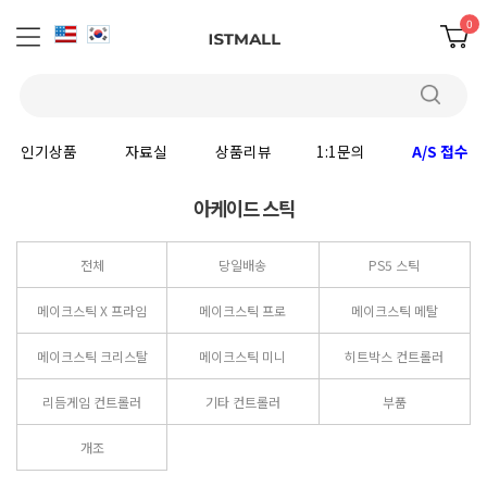
0
인기상품
자료실
상품리뷰
1:1문의
A/S 접수
아케이드 스틱
전체
당일배송
PS5 스틱
메이크스틱 X 프라임
메이크스틱 프로
메이크스틱 메탈
메이크스틱 크리스탈
메이크스틱 미니
히트박스 컨트롤러
리듬게임 컨트롤러
기타 컨트롤러
부품
개조