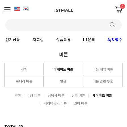
0
인기상품
자료실
상품리뷰
1:1문의
A/S 접수
버튼
전체
아케이드 버튼
리듬 게임 버튼
로터리 버튼
발판
버튼 관련 부품
전체
IST 버튼
삼덕사 버튼
산와 버튼
세이미츠 버튼
게이머핑거 버튼
권바 버튼
TOTAL
20