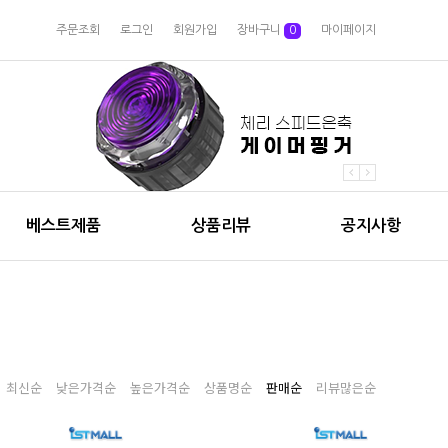
주문조회
로그인
회원가입
장바구니
0
마이페이지
베스트제품
상품리뷰
공지사항
최신순
낮은가격순
높은가격순
상품명순
판매순
리뷰많은순