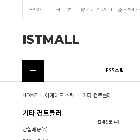
즐겨찾기
1:1 문의
개인스킨 갤러리
사용자 가
ISTMALL
PS5스틱
HOME
아케이드 스틱
기타 컨트롤러
>
>
기타 컨트롤러
전체상품 4개
당일배송(4)