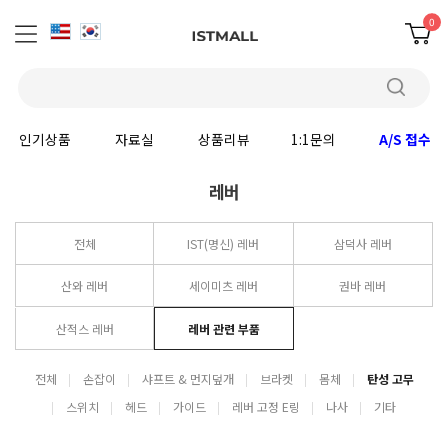
0
인기상품
자료실
상품리뷰
1:1문의
A/S 접수
레버
전체
IST(명신) 레버
삼덕사 레버
산와 레버
세이미츠 레버
권바 레버
산적스 레버
레버 관련 부품
전체
손잡이
샤프트 & 먼지덮개
브라켓
몸체
탄성 고무
스위치
헤드
가이드
레버 고정 E링
나사
기타