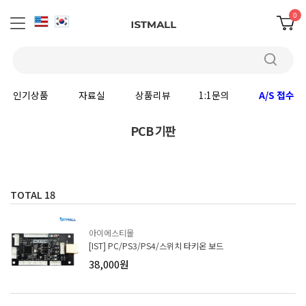
0
인기상품
자료실
상품리뷰
1:1문의
A/S 접수
PCB 기판
TOTAL
18
아이에스티몰
[IST] PC/PS3/PS4/스위치 타키온 보드
38,000원