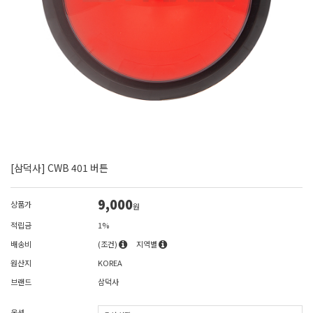
[삼덕사] CWB 401 버튼
9,000
상품가
원
적립금
1%
배송비
(조건)
지역별
원산지
KOREA
브랜드
삼덕사
옵션