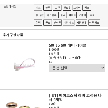
손잡이 색상
레드
블루
그린
옐로우
그레이
핑크
바이올렛
다크블루
블랙
화이트
오렌지
주색
실버
골드
건메탈
메탈 레드
메탈 블루
메탈 핑크
추가 구성 상품
5핀 to 5핀 레버 케이블
3,000
원
1% 적립
(조건) 배송
지역별
15
[IST] 메이크스틱 레버 고정용 나
사 4개입
300
원
1% 적립