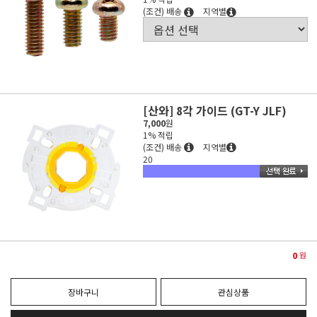
(조건) 배송
지역별
[산와] 8각 가이드 (GT-Y JLF)
7,000
원
1% 적립
(조건) 배송
지역별
20
0
원
장바구니
관심상품