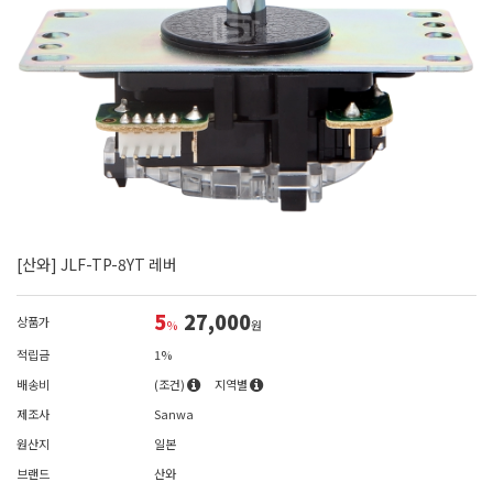
[산와] JLF-TP-8YT 레버
5
27,000
상품가
%
원
적립금
1%
배송비
(조건)
지역별
제조사
Sanwa
원산지
일본
브랜드
산와