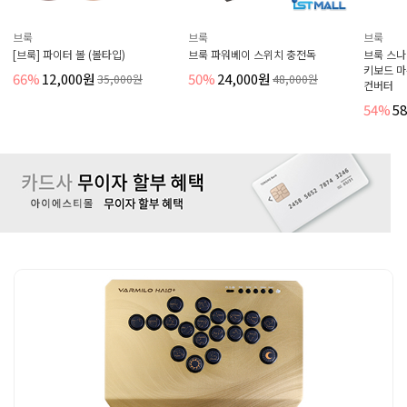
브룩
브룩
브룩
[브룩] 파이터 볼 (볼타입)
브룩 파워베이 스위치 충전독
브룩 스나
키보드 마
66%
12,000원
50%
24,000원
35,000원
48,000원
컨버터
54%
5