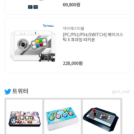
69,800원
아이에스티몰
[PC/PS3/PS4/SWITCH] 메이크스
틱 X 프라임 타키온
228,000원
트위터
@ist_mall