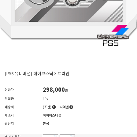
[PS5 유니버설] 메이크스틱 X 프라임
298,000
상품가
원
적립금
1%
배송비
(조건)
지역별
제조사
아이에스티몰
원산지
한국
케이스 색상