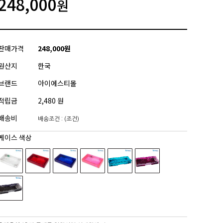
248,000
원
판매가격
248,000원
원산지
한국
브랜드
아이에스티몰
적립금
2,480 원
배송비
배송조건 : (조건)
케이스 색상