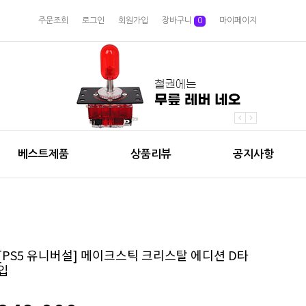
주문조회
로그인
회원가입
장바구니
0
마이페이지
베스트제품
상품리뷰
공지사항
[PS5 유니버설] 메이크스틱 크리스탈 에디션 D타
입