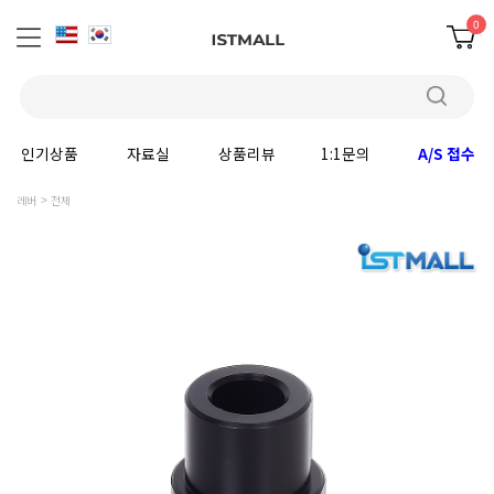
0
인기상품
자료실
상품리뷰
1:1문의
A/S 접수
레버
전체