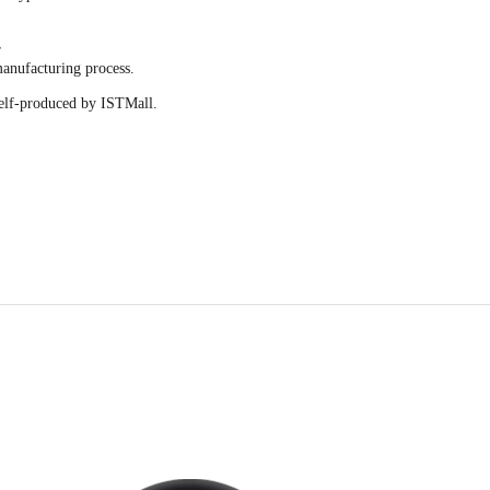
h
r
manufacturing process.
self-produced by ISTMall.