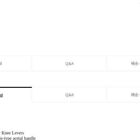
보
Q&A
배송
Q&A
배송
보
r Knee Levers
le-type acetal handle