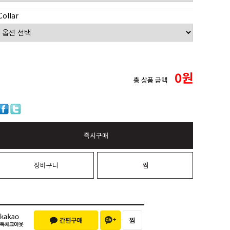
Collar
0
원
총 상품 금액
즉시구매
장바구니
찜