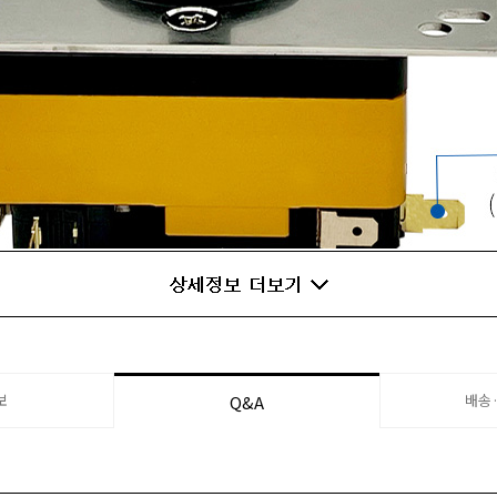
ED BY SANJUKS Interchangeable Guide Version for Tekken (Omron 
 model was released in Aug 2023 by SANJUKS. Building on the founda
ers are mostly compatible with parts from V6 and feature the followi
보
배송
Q&A
- Hyper tension rubber as the Knee 1 lever - Acetal capsule handle
- Bottom aluminum housing switch arrangement changed
e bobbin * Some scratches and marks may occur due to the manufact
apsule handles of the V7 levers sold by IST MALL are produced in-hou