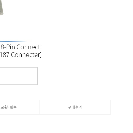
Switch)
tion of
ng changes.
·교환·환불
구매후기
uring process.
se by IST MALL.