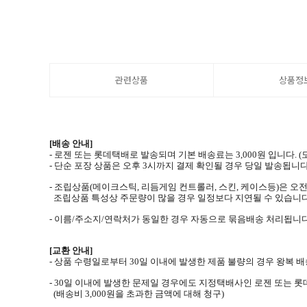
관련상품
상품정
Brand
IST Mall
Joytron
IO Lab
[배송 안내]
- 로젠 또는 롯데택배로 발송되며 기본 배송료는 3,000원 입니다.
Qanba
- 단순 포장 상품은 오후 3시까지 결제 확인될 경우 당일 발송됩니다
- 조립상품(메이크스틱, 리듬게임 컨트롤러, 스킨, 케이스등)은 오전
Mad catz
조립상품 특성상 주문량이 많을 경우 일정보다 지연될 수 있습니다
Hori
- 이름/주소지/연락처가 동일한 경우 자동으로 묶음배송 처리됩니다
Razer
(※ And there are mo
[교환 안내]
- 상품 수령일로부터 30일 이내에 발생한 제품 불량의 경우 왕복
※ Equipped with IST Hyper
※ 5-pin to 8Pin gender cable 
- 30일 이내에 발생한 문제일 경우에도 지정택배사인 로젠 또는 
(배송비 3,000원을 초과한 금액에 대해 청구)