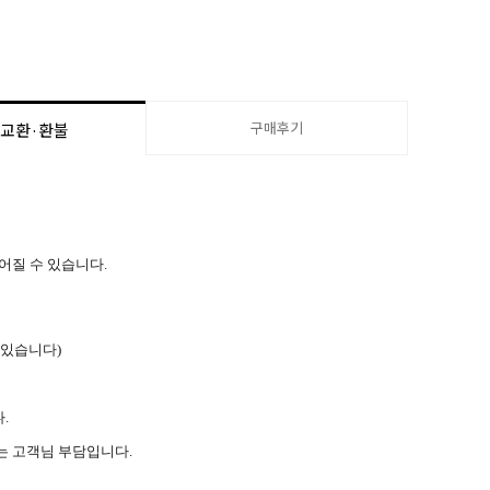
구매후기
·교환·환불
name
eStick X Prime
ion V2
k
bsidian
늦어질 수 있습니다.
 with Drone.)
 V Hayabusa
 있습니다)
era
information before ordering.)
.
는 고객님 부담입니다.