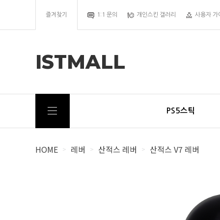
즐겨찾기
1:1 문의
개인스킨 갤러리
사용자 가
ISTMALL
PS5스틱
HOME
레버
산적스 레버
산적스 V7 레버
>
>
>