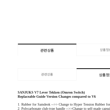
상품정
관련상품
관련상품
상품정
SANJUKS V7 Lever Tekken (Omron Switch)
Replaceable Guide Version Changes compared to V6
1. Rubber for Samdeok -->> Change to Hyper Tension Rubber fo
2. Polycarbonate club-type handle -->>Change to self-made capsu