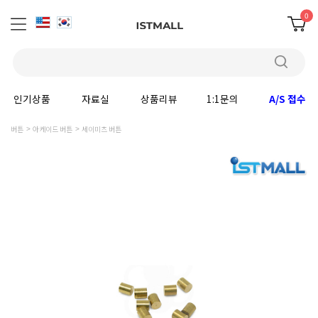
0
인기상품
자료실
상품리뷰
1:1문의
A/S 접수
버튼
아케이드 버튼
세이미츠 버튼