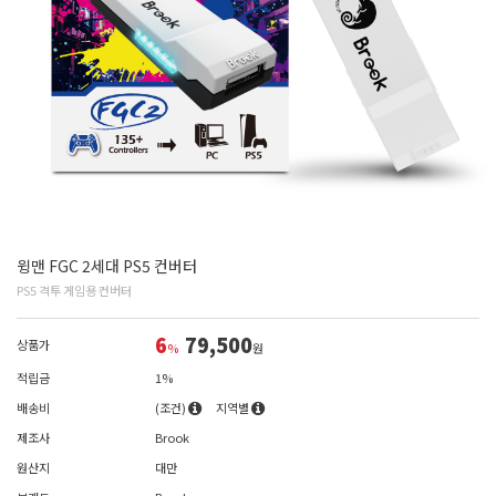
윙맨 FGC 2세대 PS5 컨버터
PS5 격투 게임용 컨버터
6
79,500
상품가
%
원
적립금
1%
배송비
(조건)
지역별
제조사
Brook
원산지
대만