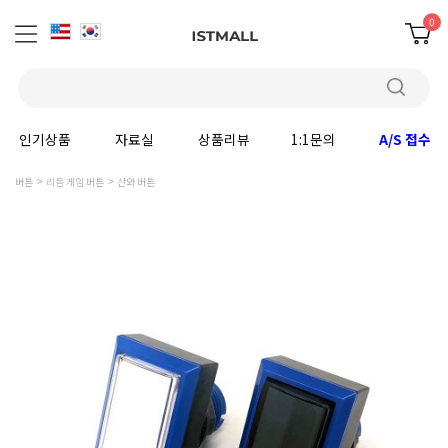
0
인기상품
자료실
상품리뷰
1:1문의
A/S 접수
버튼
리듬 게임 버튼
산와 버튼