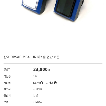
산와 OBSAE-MB45UK 저소음 건반 버튼
23,800
상품가
원
적립금
1%
배송비
(조건)
지역별
제조사
산와전자
원산지
일본
브랜드
산와전자