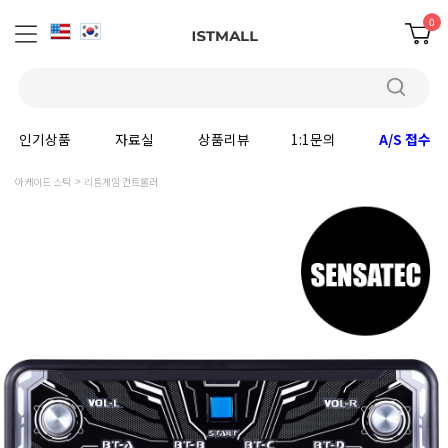
0
인기상품
자료실
상품리뷰
1:1문의
A/S 접수
아케이드 스틱
리듬게임 컨트롤러