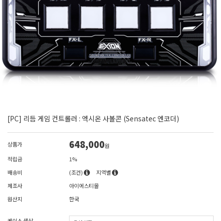
[PC] 리듬 게임 컨트롤러 : 엑시온 사볼콘 (Sensatec 엔코더)
648,000
상품가
원
적립금
1%
배송비
(조건)
지역별
제조사
아이에스티몰
원산지
한국
케이스 색상