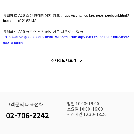
듀얼패드 A16 스킨 판매페이지 링크 :
https://istmall.co.kr/shop/shopdetail.html?
branduid=12162148
듀얼패드 A16 크로스 스킨 레이아웃 다운로드 링크
:
https://drive.google.com/file/d/1WmSY9-Rt0c3njyzkvmlY5F8nIl8LtYmK/view?
usp=sharing
듀얼패드 A16 에픽 스킨 레이아웃 다운로드 링크
:
https://drive.google.com/file/d/135i83rTWLX-nBD1rHT7CA2lYrMzh-hBn/view?
usp=sharing
듀얼패드 A16 스킨교체 가이드 :
https://www.istmall.co.kr/board/board.html?
code=istmall_board6&page=1&type=v&board_cate=&num1=999929
평일 10:00~19:00
고객문의 대표전화
토요일 10:00~16:00
02-706-2242
점심시간 12:30~13:30