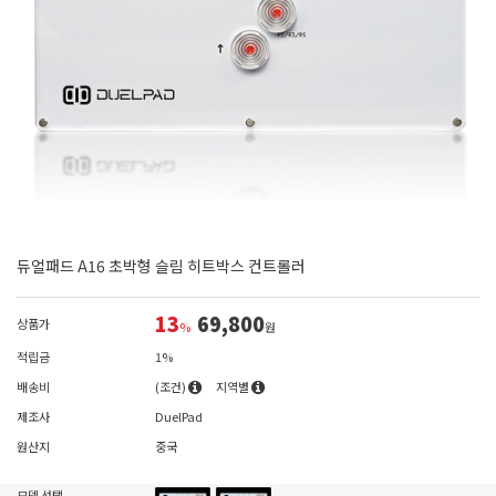
듀얼패드 A16 초박형 슬림 히트박스 컨트롤러
13
69,800
상품가
%
원
적립금
1%
배송비
(조건)
지역별
제조사
DuelPad
원산지
중국
모델 선택