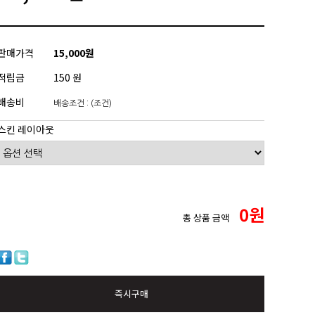
판매가격
15,000원
적립금
150 원
배송비
배송조건 : (조건)
스킨 레이아웃
0
원
총 상품 금액
즉시구매