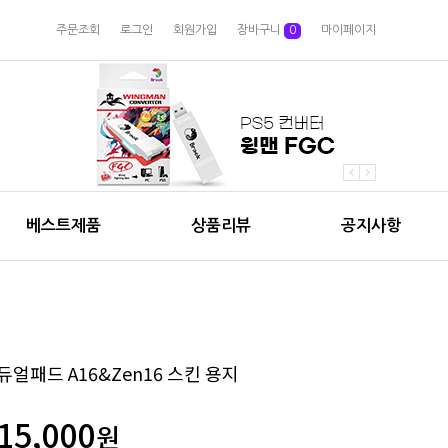
주문조회
로그인
회원가입
장바구니
0
마이페이지
베스트제품
상품리뷰
공지사항
듀얼패드 A16&Zen16 스킨 용지
15,000
원