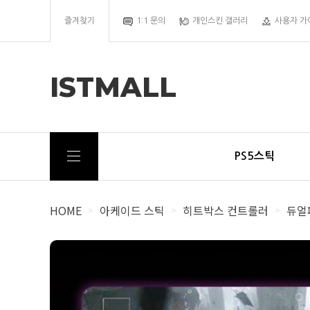
즐겨찾기
1:1 문의
개인스킨 갤러리
사용자 가
ISTMALL
PS5스틱
HOME
아케이드 스틱
히트박스 컨트롤러
듀얼패
>
>
>