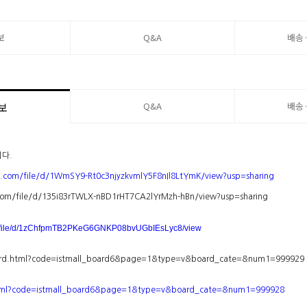
보
Q&A
배송
Q&A
배송
보
니다.
le.com/file/d/1WmSY9-Rt0c3njyzkvmlY5F8nIl8LtYmK/view?usp=sharing
.com/file/d/135i83rTWLX-nBD1rHT7CA2lYrMzh-hBn/view?usp=sharing
com/file/d/1zChfpmTB2PKeG6GNKP08bvUGbIEsLyc8/view
board.html?code=istmall_board6&page=1&type=v&board_cate=&num1=999929
d.html?code=istmall_board6&page=1&type=v&board_cate=&num1=999928