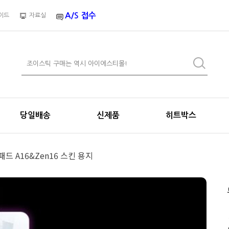
A/S 접수
이드
자료실
당일배송
신제품
히트박스
드 A16&Zen16 스킨 용지