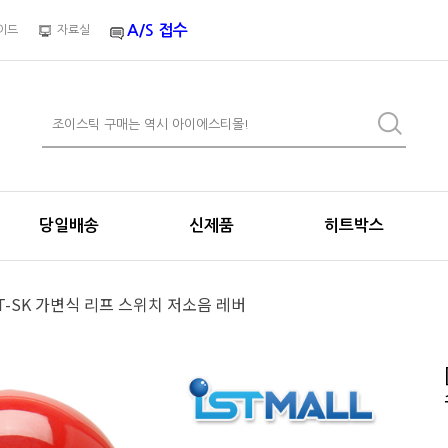
A/S 접수
이드
자료실
당일배송
신제품
히트박스
8YT-SK 가변식 리프 스위치 저소음 레버