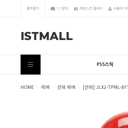
즐겨찾기
1:1 문의
개인스킨 갤러리
사용자 가
ISTMALL
PS5스틱
HOME
레버
산와 레버
[산와] JLX2-TPML-
>
>
>