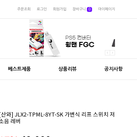
주문조회
로그인
회원가입
장바구니
0
마이페이지
베스트제품
상품리뷰
공지사항
[산와] JLX2-TPML-8YT-SK 가변식 리프 스위치 저
소음 레버