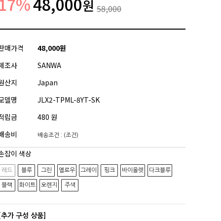
17
%
48,000
원
58,000
판매가격
48,000원
제조사
SANWA
원산지
Japan
모델명
JLX2-TPML-8YT-SK
적립금
480 원
배송비
배송조건 : (조건)
손잡이 색상
레드
블루
그린
옐로우
그레이
핑크
바이올렛
다크블루
블랙
화이트
오렌지
주색
[추가 구성 상품]