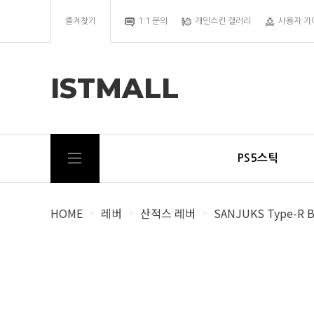
즐겨찾기
1:1 문의
개인스킨 갤러리
사용자 가
ISTMALL
PS5스틱
HOME
레버
산적스 레버
SANJUKS Type-R Bo
>
>
>