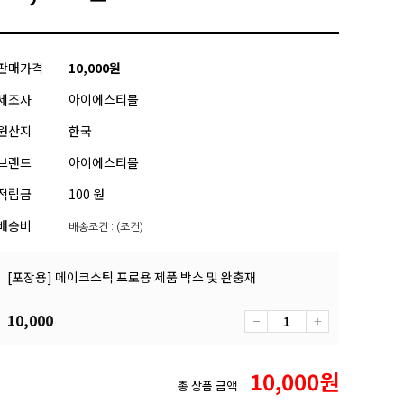
판매가격
10,000
원
제조사
아이에스티몰
원산지
한국
브랜드
아이에스티몰
적립금
100 원
배송비
배송조건 : (조건)
[포장용] 메이크스틱 프로용 제품 박스 및 완충재
10,000
10,000
원
총 상품 금액