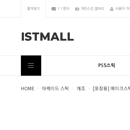
즐겨찾기
1:1 문의
개인스킨 갤러리
사용자 가
ISTMALL
PS5스틱
HOME
아케이드 스틱
개조
[포장용] 메이크스
>
>
>