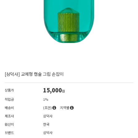
[삼덕사] 교체형 캡슐 그립 손잡이
15,000
상품가
원
적립금
1%
배송비
(조건)
지역별
제조사
삼덕사
원산지
한국
브랜드
삼덕사