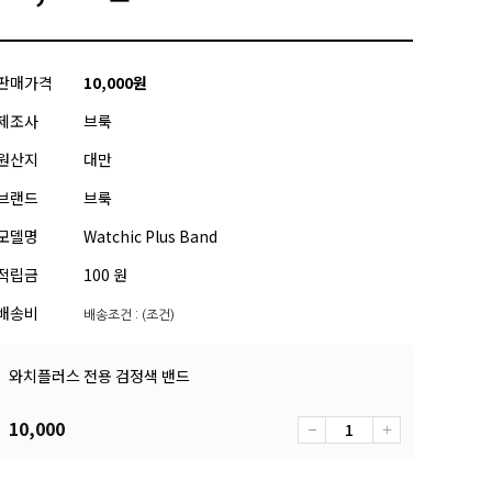
판매가격
10,000
원
제조사
브룩
원산지
대만
브랜드
브룩
모델명
Watchic Plus Band
적립금
100 원
배송비
배송조건 : (조건)
와치플러스 전용 검정색 밴드
10,000