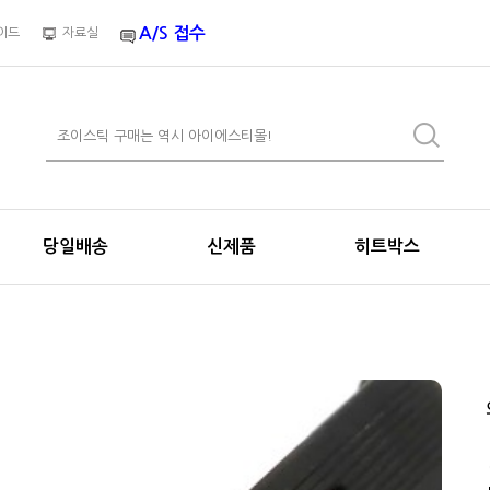
A/S 접수
이드
자료실
당일배송
신제품
히트박스