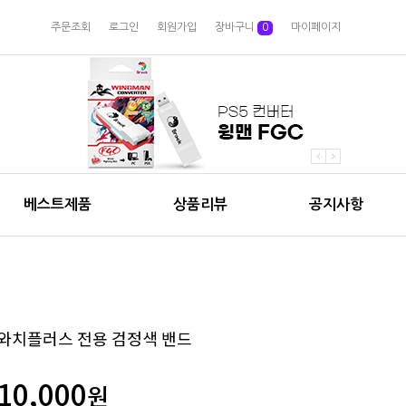
주문조회
로그인
회원가입
장바구니
0
마이페이지
베스트제품
상품리뷰
공지사항
와치플러스 전용 검정색 밴드
10,000
원