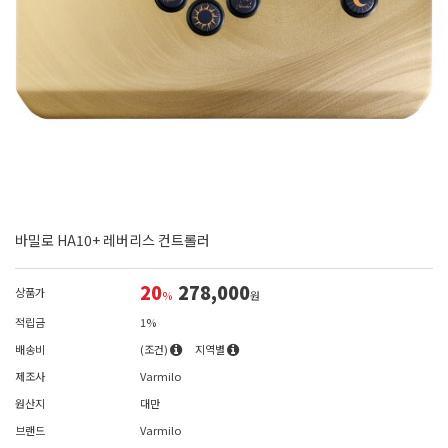
바밀로 HA10+ 레버리스 컨트롤러
20
278,000
상품가
%
원
적립금
1%
배송비
(조건)
지역별
제조사
Varmilo
원산지
대만
브랜드
Varmilo