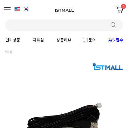
0
인기상품
자료실
상품리뷰
1:1문의
A/S 접수
케이블