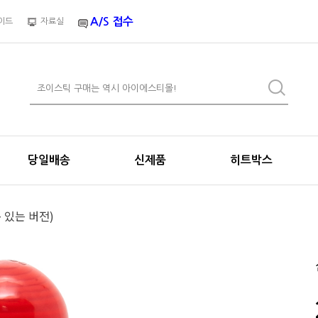
A/S 접수
이드
자료실
당일배송
신제품
히트박스
목 있는 버전)