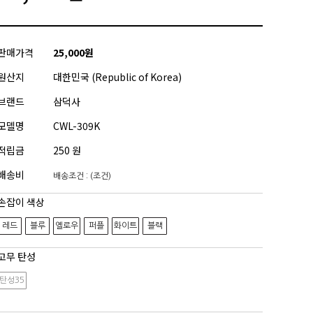
판매가격
25,000원
원산지
대한민국 (Republic of Korea)
브랜드
삼덕사
모델명
CWL-309K
적립금
250 원
배송비
배송조건 : (조건)
손잡이 색상
레드
블루
옐로우
퍼플
화이트
블랙
고무 탄성
탄성35