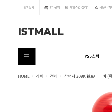
즐겨찾기
1:1 문의
개인스킨 갤러리
사용자 가
ISTMALL
PS5스틱
HOME
레버
전체
삼덕사 309K 헬프미 레버 (
>
>
>