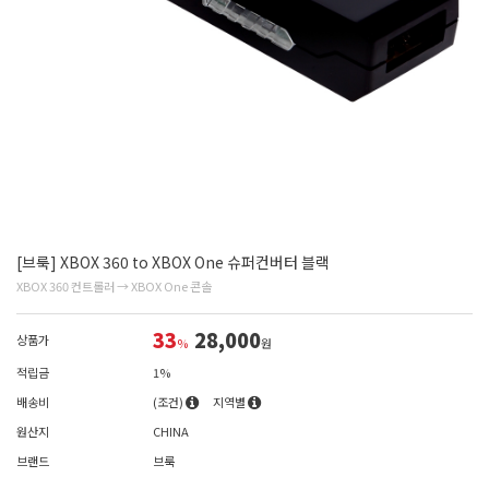
[브룩] XBOX 360 to XBOX One 슈퍼컨버터 블랙
XBOX 360 컨트롤러 → XBOX One 콘솔
33
28,000
상품가
%
원
적립금
1%
배송비
(조건)
지역별
원산지
CHINA
브랜드
브룩