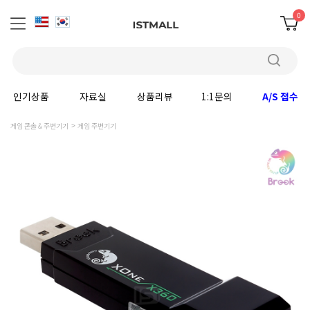
0
인기상품
자료실
상품리뷰
1:1문의
A/S 접수
게임 콘솔 & 주변기기
게임 주변기기