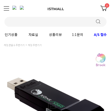
0
인기상품
자료실
상품리뷰
1:1문의
A/S 접수
게임 콘솔 & 주변기기
게임 주변기기