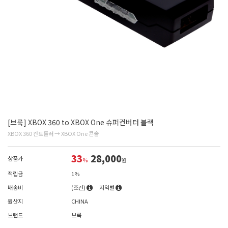
[브룩] XBOX 360 to XBOX One 슈퍼컨버터 블랙
XBOX 360 컨트롤러 → XBOX One 콘솔
33
28,000
상품가
%
원
적립금
1%
배송비
(조건)
지역별
원산지
CHINA
브랜드
브룩