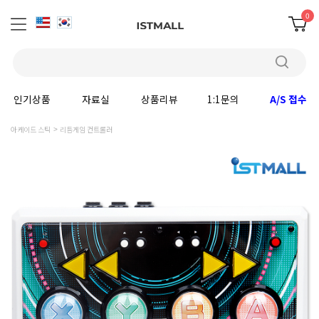
0
인기상품
자료실
상품리뷰
1:1문의
A/S 접수
아케이드 스틱
리듬게임 컨트롤러