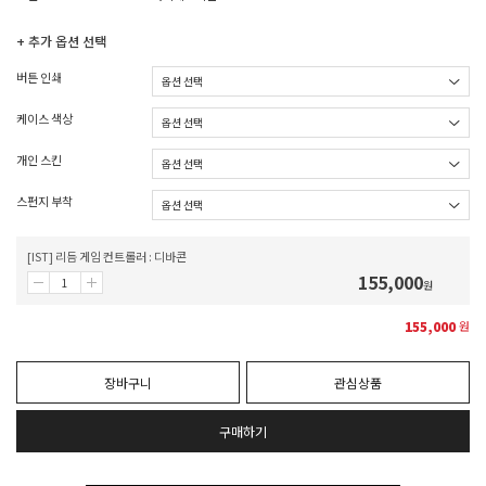
+ 추가 옵션 선택
버튼 인쇄
케이스 색상
개인 스킨
스펀지 부착
[IST] 리듬 게임 컨트롤러 : 디바콘
155,000
원
155,000
원
장바구니
관심상품
구매하기