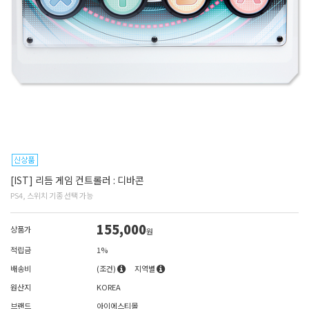
[IST] 리듬 게임 컨트롤러 : 디바콘
PS4, 스위치 기종 선택 가능
155,000
상품가
원
적립금
1%
배송비
(조건)
지역별
원산지
KOREA
브랜드
아이에스티몰