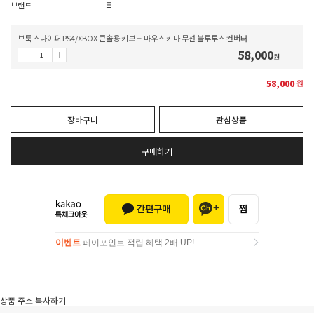
브랜드
브룩
브룩 스나이퍼 PS4/XBOX 콘솔용 키보드 마우스 키마 무선 블루투스 컨버터
58,000
원
58,000
원
장바구니
관심상품
구매하기
이벤트
페이포인트 적립 혜택 2배 UP!
이벤트
페이포인트 적립 혜택 2배 UP!
상품 주소 복사하기