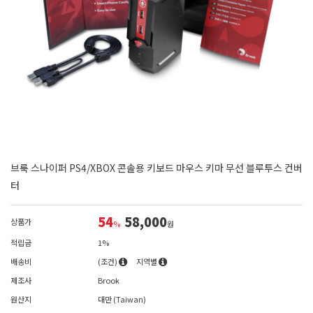
브룩 스나이퍼 PS4/XBOX 콘솔용 키보드 마우스 키마 무선 블루투스 컨버
터
54
58,000
상품가
%
원
적립금
1%
배송비
(조건)
지역별
제조사
Brook
원산지
대만 (Taiwan)