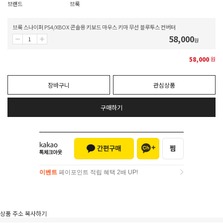
브랜드
브룩
브룩 스나이퍼 PS4/XBOX 콘솔용 키보드 마우스 키마 무선 블루투스 컨버터
58,000
원
58,000
원
장바구니
관심상품
구매하기
이벤트
페이포인트 적립 혜택 2배 UP!
이벤트
페이포인트 적립 혜택 2배 UP!
상품 주소 복사하기