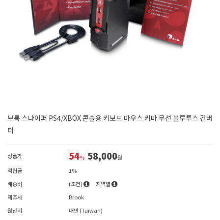
브룩 스나이퍼 PS4/XBOX 콘솔용 키보드 마우스 키마 무선 블루투스 컨버
터
54
58,000
상품가
%
원
적립금
1%
배송비
(조건)
지역별
제조사
Brook
원산지
대만 (Taiwan)