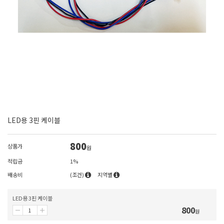
LED용 3핀 케이블
800
상품가
원
적립금
1%
배송비
(조건)
지역별
LED용 3핀 케이블
800
원