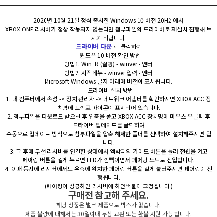
2020년 10월 21일 정식 출시한 Windows 10 버전 20H2 에서
XBOX ONE 리시버가 정상 작동되지 않는다면 첨부파일의 드라이버로 재설치 진행해 보
시기 바랍니다.
드라이버 다운
← 클릭하기
- 윈도우 10 버전 확인 방법
방법1. Win+R (실행) - winver - 엔터
방법2. 시작메뉴 - winver 입력 - 엔터
Microsoft Windows 글자 아래에 버전이 표시됩니다.
- 드라이버 설치 방법
1. 내 컴퓨터에서 속성 -> 장치 관리자 -> 네트워크 어댑터를 확인하시면 XBOX ACC 장
치명에 느낌표 아이콘이 표시되어 있습니다.
2. 첨부파일을 다운로드 받으신 후 압축을 풀고 XBOX ACC 장치명에 마우스 우클릭 후
드라이버 업데이트를 클릭하여
수동으로 업데이트 방식으로 첨부파일을 압축 해제한 폴더를 선택하여 설치해주시면 됩
니다.
3. 그 후에 무선 리시버를 연결한 상태에서 엑박패의 가이드 버튼을 눌러 전원을 켜고
페어링 버튼을 길게 누르면 LED가 깜빡이면서 페어링 모드로 진입합니다.
4. 이때 동시에 리시버에서도 우측에 위치한 페어링 버튼을 길게 눌러주시면 페어링이 진
행됩니다.
(페어링이 성공하면 리시버에 하얀색불이 고정됩니다.
)
구매전 참고해 주세요.
해당 상품은 벌크 제품으로 박스가 없습니다.
제품 불량에 대해서는 30일이내 무상 교환 또는 환불 지원 가능 합니다.