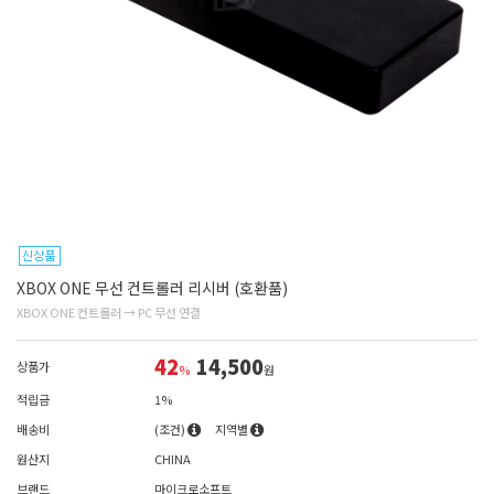
XBOX ONE 무선 컨트롤러 리시버 (호환품)
XBOX ONE 컨트롤러 → PC 무선 연결
42
14,500
상품가
%
원
적립금
1%
배송비
(조건)
지역별
원산지
CHINA
브랜드
마이크로소프트