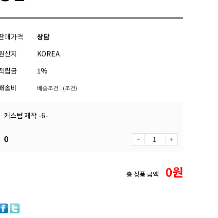
판매가격
상담
원산지
KOREA
적립금
1%
배송비
배송조건 : (조건)
커스텀 제작 -6-
0
0
원
총 상품 금액