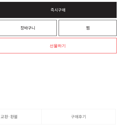
즉시구매
장바구니
찜
선물하기
·교환·환불
구매후기