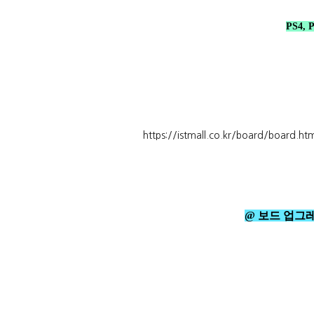
PS4,
https://istmall.co.kr/board/boar
@ 보드 업그