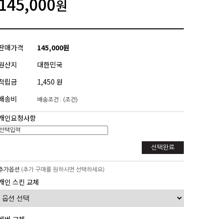
145,000
원
판매가격
145,000원
원산지
대한민국
적립금
1,450 원
배송비
배송조건 : (조건)
개인요청사항
선택완료
추가옵션
(추가 구매를 원하시면 선택하세요)
개인 스킨 교체