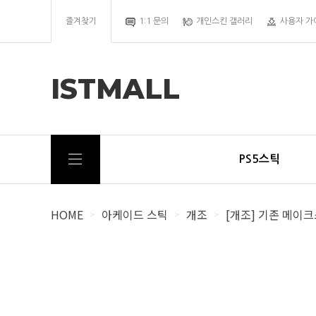
즐겨찾기
1:1 문의
개인스킨 갤러리
사용자 가
ISTMALL
PS5스틱
HOME
아케이드 스틱
개조
[개조] 기존 메이
>
>
>