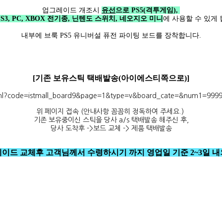
업그레이드 개조시
유선
으로 PS5(격투게임),
 PS3, PC, XBOX 전기종, 닌텐도 스위치, 네오지오 미니
에 사용할 수 있게 
내부에 브룩 PS5 유니버설 퓨전 파이팅 보드를 장착합니다.
[기존 보유스틱 택배발송(아이에스티쪽으로)]
d.html?code=istmall_board9&page=1&type=v&board_cate=&num1=
위 페이지 접속 (안내사항 꼼꼼히 정독하여 주세요.)
기존 보유중이신 스틱을 당사 a/s 택배발송 해주신 후,
당사 도착후 ->보드 교체 -> 제품 택배발송
레이드 교체후 고객님께서 수령하시기 까지 영업일 기준 2~3일 내