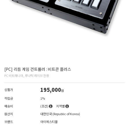
[PC] 리듬 게임 컨트롤러 : 비트콘 플러스
PC 비트매니아, 루나틱 레이브 전용
195,000
상품가
원
적립금
1%
배송비
(조건)
지역별
원산지
대한민국 (Republic of Korea)
브랜드
아이에스티몰