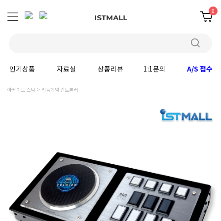
0
인기상품
자료실
상품리뷰
1:1문의
A/S 접수
아케이드 스틱
리듬게임 컨트롤러