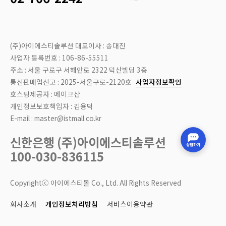
본 제품은 케이블 탈착이 가능한
유선
제품입니다.
PC
에서 사용할 수 있습니다.
(※ 본 제품은 주문 제작 제품으로 제품 조립이 시작된 후 옵션 변경 시 조립
(주)아이에스티솔루션 대표이사 : 송대진
진행 상황에 따라 분해 비용 및 공임비가 발생할 수 있습니다.)
사업자 등록번호 : 106-86-55511
주소 : 서울 구로구 서해안로 2322 덕산빌딩 3층
통신판매업신고 : 2025-서울구로-2120호
사업자정보확인
※ 내부 기판에 대하여
최대 3년간 무상 A/S
를 지원해드립니다.
호스팅제공자 : 메이크샵
개인정보보호책임자 : 김용덕
※현재 판매중인 모델은 턴테이블의 감도개선을 위해 턴테이블에 엔코더가 장착되어 출
E-mail : master@istmall.co.kr
고중에 있으며, 턴테이블의 LED가 작동하지 않는 점 안내드립니다.
신한은행 (주)아이에스티솔루션
100-030-836115
Copyrightⓒ 아이에스티몰 Co., Ltd. All Rights Reserved
회사소개
개인정보처리방침
서비스이용약관