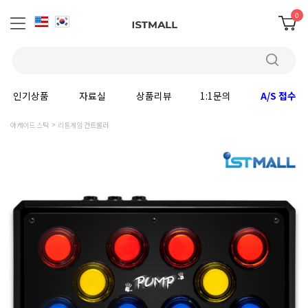
0
인기상품
자료실
상품리뷰
1:1문의
A/S 접수
아케이드 스틱
리듬게임 컨트롤러