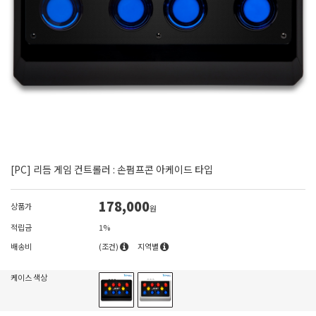
[PC] 리듬 게임 컨트롤러 : 손펌프콘 아케이드 타입
178,000
상품가
원
적립금
1%
배송비
(조건)
지역별
케이스 색상