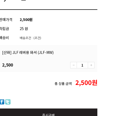
판매가격
2,500
원
적립금
25 원
배송비
배송조건 : (조건)
[산와] JLF 레버용 와셔 (JLF-MW)
2,500
2,500
원
총 상품 금액
즉시구매