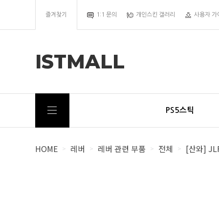
즐겨찾기
1:1 문의
개인스킨 갤러리
사용자 가
ISTMALL
PS5스틱
HOME
레버
레버 관련 부품
전체
[산와] JL
>
>
>
>