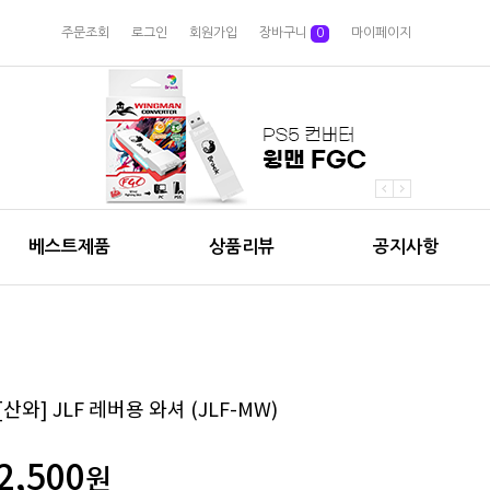
주문조회
로그인
회원가입
장바구니
0
마이페이지
베스트제품
상품리뷰
공지사항
[산와] JLF 레버용 와셔 (JLF-MW)
2,500
원