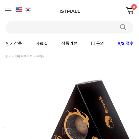
0
인기상품
자료실
상품리뷰
1:1문의
A/S 접수
레버
레버 관련 부품
손잡이