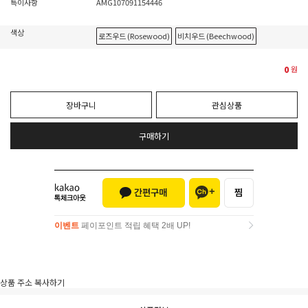
특이사항
AMG107091154446
색상
로즈우드 (Rosewood)
비치우드 (Beechwood)
0
원
장바구니
관심상품
구매하기
이벤트
페이포인트 적립 혜택 2배 UP!
이벤트
페이포인트 적립 혜택 2배 UP!
상품 주소 복사하기