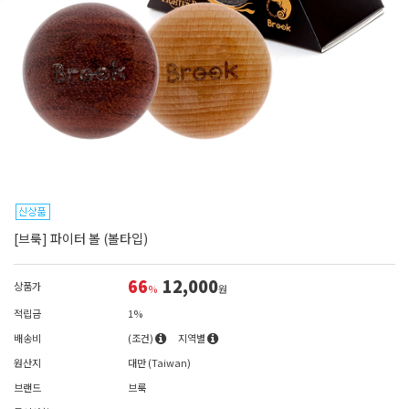
[브룩] 파이터 볼 (볼타입)
66
12,000
상품가
%
원
적립금
1%
배송비
(조건)
지역별
원산지
대만 (Taiwan)
브랜드
브룩