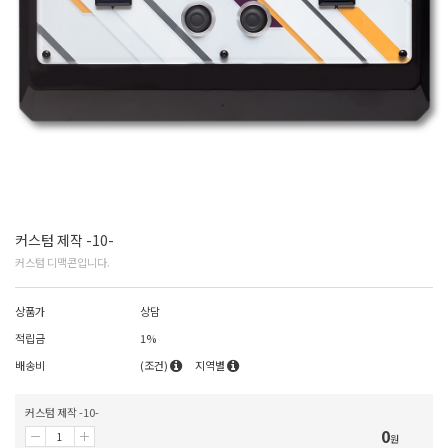
커스텀 제작 -10-
커스텀 디맥콘입니다.
상품가
상담
적립금
1%
배송비
(조건)
지역별
커스텀 제작 -10-
0
원