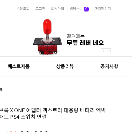
주문조회
로그인
회원가입
장바구니
0
마이페이지
베스트제품
상품리뷰
공지사항
결
브룩 X ONE 어댑터 엑스트라 대용량 배터리 엑박
패드 PS4 스위치 연결