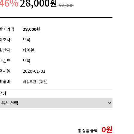
46
%
28,000
원
52,000
판매가격
28,000원
제조사
브룩
원산지
타이완
브랜드
브룩
출시일
2020-01-01
배송비
배송조건 : (조건)
색상
0
원
총 상품 금액