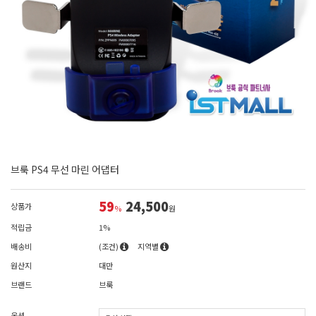
브룩 PS4 무선 마린 어댑터
59
24,500
상품가
%
원
적립금
1%
배송비
(조건)
지역별
원산지
대만
브랜드
브룩
옵션